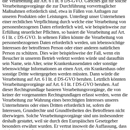
die Verarbeitung auf Art. 6 I lit. b DS-GVO. Gleiches gilt für solche
Verarbeitungsvorgänge die zur Durchführung vorvertraglicher
Maßnahmen erforderlich sind, etwa in Fällen von Anfragen zur
unseren Produkten oder Leistungen. Unterliegt unser Unternehmen
einer rechtlichen Verpflichtung durch welche eine Verarbeitung von
personenbezogenen Daten erforderlich wird, wie beispielsweise zur
Erfüllung steuerlicher Pflichten, so basiert die Verarbeitung auf Art.
6 I lit. c DS-GVO. In seltenen Fällen könnte die Verarbeitung von
personenbezogenen Daten erforderlich werden, um lebenswichtige
Interessen der betroffenen Person oder einer anderen natürlichen
Person zu schützen. Dies wäre beispielsweise der Fall, wenn ein
Besucher in unserem Betrieb verletzt werden würde und daraufhin
sein Name, sein Alter, seine Krankenkassendaten oder sonstige
lebenswichtige Informationen an einen Arzt, ein Krankenhaus oder
sonstige Dritte weitergegeben werden müssten. Dann würde die
Verarbeitung auf Art. 6 I lit. d DS-GVO beruhen. Letztlich könnten
Verarbeitungsvorgänge auf Art. 6 I lit. f DS-GVO beruhen. Auf
dieser Rechtsgrundlage basieren Verarbeitungsvorgänge, die von
keiner der vorgenannten Rechtsgrundlagen erfasst werden, wenn die
Verarbeitung zur Wahrung eines berechtigten Interesses unseres
Unternehmens oder eines Dritten erforderlich ist, sofern die
Interessen, Grundrechte und Grundfreiheiten des Betroffenen nicht
überwiegen. Solche Verarbeitungsvorgänge sind uns insbesondere
deshalb gestattet, weil sie durch den Europäischen Gesetzgeber
besonders erwähnt wurden. Er vertrat insoweit die Auffassung, dass