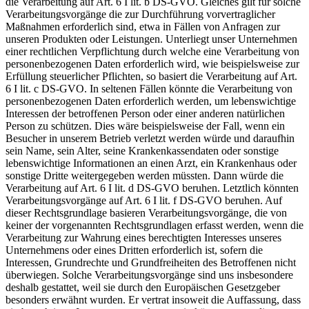
die Verarbeitung auf Art. 6 I lit. b DS-GVO. Gleiches gilt für solche
Verarbeitungsvorgänge die zur Durchführung vorvertraglicher
Maßnahmen erforderlich sind, etwa in Fällen von Anfragen zur
unseren Produkten oder Leistungen. Unterliegt unser Unternehmen
einer rechtlichen Verpflichtung durch welche eine Verarbeitung von
personenbezogenen Daten erforderlich wird, wie beispielsweise zur
Erfüllung steuerlicher Pflichten, so basiert die Verarbeitung auf Art.
6 I lit. c DS-GVO. In seltenen Fällen könnte die Verarbeitung von
personenbezogenen Daten erforderlich werden, um lebenswichtige
Interessen der betroffenen Person oder einer anderen natürlichen
Person zu schützen. Dies wäre beispielsweise der Fall, wenn ein
Besucher in unserem Betrieb verletzt werden würde und daraufhin
sein Name, sein Alter, seine Krankenkassendaten oder sonstige
lebenswichtige Informationen an einen Arzt, ein Krankenhaus oder
sonstige Dritte weitergegeben werden müssten. Dann würde die
Verarbeitung auf Art. 6 I lit. d DS-GVO beruhen. Letztlich könnten
Verarbeitungsvorgänge auf Art. 6 I lit. f DS-GVO beruhen. Auf
dieser Rechtsgrundlage basieren Verarbeitungsvorgänge, die von
keiner der vorgenannten Rechtsgrundlagen erfasst werden, wenn die
Verarbeitung zur Wahrung eines berechtigten Interesses unseres
Unternehmens oder eines Dritten erforderlich ist, sofern die
Interessen, Grundrechte und Grundfreiheiten des Betroffenen nicht
überwiegen. Solche Verarbeitungsvorgänge sind uns insbesondere
deshalb gestattet, weil sie durch den Europäischen Gesetzgeber
besonders erwähnt wurden. Er vertrat insoweit die Auffassung, dass